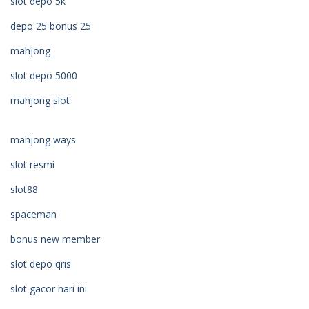
slot depo 5k
depo 25 bonus 25
mahjong
slot depo 5000
mahjong slot
mahjong ways
slot resmi
slot88
spaceman
bonus new member
slot depo qris
slot gacor hari ini