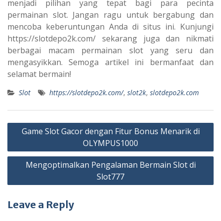
menjadi pilihan yang tepat bagi para pecinta
permainan slot. Jangan ragu untuk bergabung dan
mencoba keberuntungan Anda di situs ini. Kunjungi
https://slotdepo2k.com/ sekarang juga dan nikmati
berbagai macam permainan slot yang seru dan
mengasyikkan. Semoga artikel ini bermanfaat dan
selamat bermain!
Slot
https://slotdepo2k.com/
,
slot2k
,
slotdepo2k.com
Post
Game Slot Gacor dengan Fitur Bonus Menarik di
navigation
OLYMPUS1000
Mengoptimalkan Pengalaman Bermain Slot di
Slot777
Leave a Reply