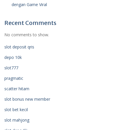
dengan Game Viral
Recent Comments
No comments to show.
slot deposit qris
depo 10k
slot777
pragmatic
scatter hitam
slot bonus new member
slot bet kecil
slot mahjong