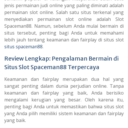
jenis permainan judi online yang paling diminati adalah
permainan slot online. Salah satu situs terkenal yang
menyediakan permainan slot online adalah Slot
Spaceman88. Namun, sebelum Anda mulai bermain di
situs tersebut, penting bagi Anda untuk memahami
lebih jauh tentang keamanan dan fairplay di situs slot
situs spaceman88
.
Review Lengkap: Pengalaman Bermain di
Situs Slot Spaceman88 Terpercaya
Keamanan dan fairplay merupakan dua hal yang
sangat penting dalam dunia perjudian online. Tanpa
keamanan dan fairplay yang baik, Anda berisiko
mengalami kerugian yang besar. Oleh karena itu,
penting bagi Anda untuk memastikan bahwa situs slot
yang Anda pilih memiliki sistem keamanan dan fairplay
yang baik.