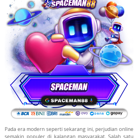
Pada era modern seperti sekarang ini, perjudian online
semakin populer di kalangan masyarakat. Salah satu