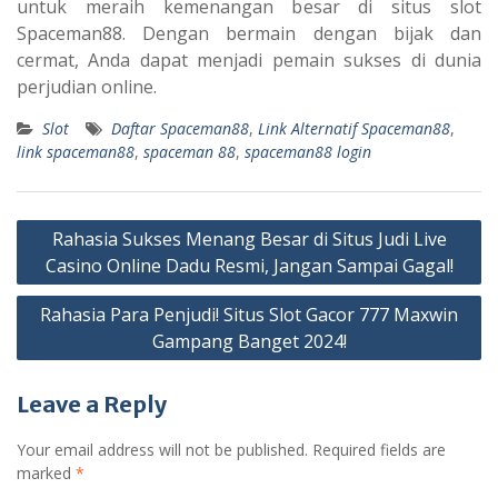
untuk meraih kemenangan besar di situs slot
Spaceman88. Dengan bermain dengan bijak dan
cermat, Anda dapat menjadi pemain sukses di dunia
perjudian online.
Slot
Daftar Spaceman88
,
Link Alternatif Spaceman88
,
link spaceman88
,
spaceman 88
,
spaceman88 login
Post
Rahasia Sukses Menang Besar di Situs Judi Live
navigation
Casino Online Dadu Resmi, Jangan Sampai Gagal!
Rahasia Para Penjudi! Situs Slot Gacor 777 Maxwin
Gampang Banget 2024!
Leave a Reply
Your email address will not be published.
Required fields are
marked
*