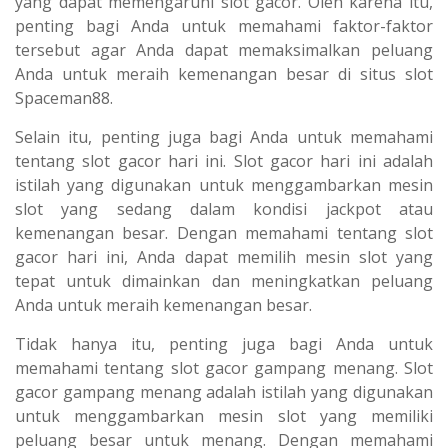
yang dapat memengaruhi slot gacor. Oleh karena itu,
penting bagi Anda untuk memahami faktor-faktor
tersebut agar Anda dapat memaksimalkan peluang
Anda untuk meraih kemenangan besar di situs slot
Spaceman88.
Selain itu, penting juga bagi Anda untuk memahami
tentang slot gacor hari ini. Slot gacor hari ini adalah
istilah yang digunakan untuk menggambarkan mesin
slot yang sedang dalam kondisi jackpot atau
kemenangan besar. Dengan memahami tentang slot
gacor hari ini, Anda dapat memilih mesin slot yang
tepat untuk dimainkan dan meningkatkan peluang
Anda untuk meraih kemenangan besar.
Tidak hanya itu, penting juga bagi Anda untuk
memahami tentang slot gacor gampang menang. Slot
gacor gampang menang adalah istilah yang digunakan
untuk menggambarkan mesin slot yang memiliki
peluang besar untuk menang. Dengan memahami