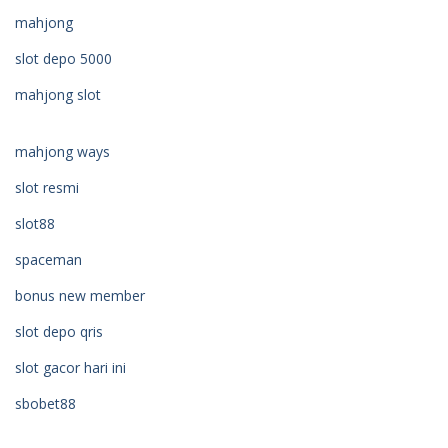
mahjong
slot depo 5000
mahjong slot
mahjong ways
slot resmi
slot88
spaceman
bonus new member
slot depo qris
slot gacor hari ini
sbobet88