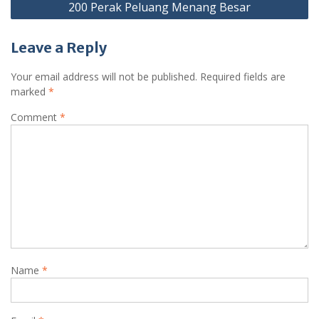
200 Perak Peluang Menang Besar
Leave a Reply
Your email address will not be published.
Required fields are
marked
*
Comment
*
Name
*