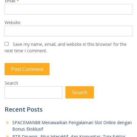
Email
*
Website
Save my name, email, and website in this browser for the
next time I comment.
Search
Search
Recent Posts
SPACEMAN88 Menawarkan Pengalaman Slot Online dengan
Bonus Eksklusif
RTP Dinamis, Fitur Interaktif, dan Komunitas: Tiga Faktor