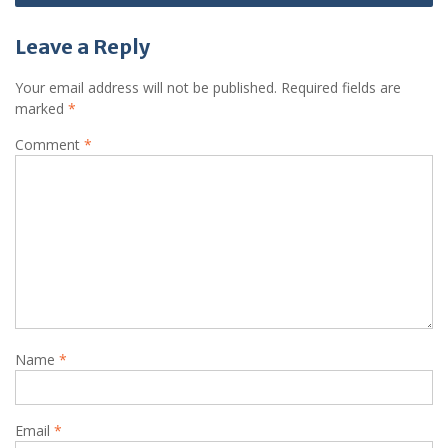
Leave a Reply
Your email address will not be published.
Required fields are
marked
*
Comment
*
Name
*
Email
*