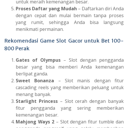
untuk meraih kemenangan besar.
Proses Daftar yang Mudah
– Daftarkan diri Anda
dengan cepat dan mulai bermain tanpa proses
yang rumit, sehingga Anda bisa langsung
menikmati permainan.
Rekomendasi Game Slot Gacor untuk Bet 100-
800 Perak
Gates of Olympus
– Slot dengan pengganda
besar yang bisa memberi Anda kemenangan
berlipat ganda.
Sweet Bonanza
– Slot manis dengan fitur
cascading reels yang memberikan peluang untuk
menang banyak.
Starlight Princess
– Slot cerah dengan banyak
fitur pengganda yang sering memberikan
kemenangan besar.
Mahjong Ways 2
– Slot dengan fitur tumble dan