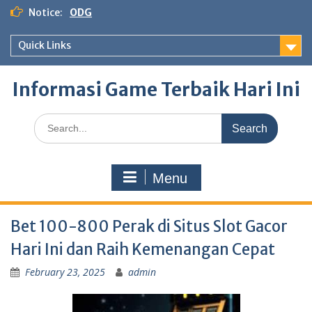
Skip
Notice:
ODG
to
content
Quick Links
Informasi Game Terbaik Hari Ini
Search
for:
Menu
Bet 100-800 Perak di Situs Slot Gacor
Hari Ini dan Raih Kemenangan Cepat
February 23, 2025
admin